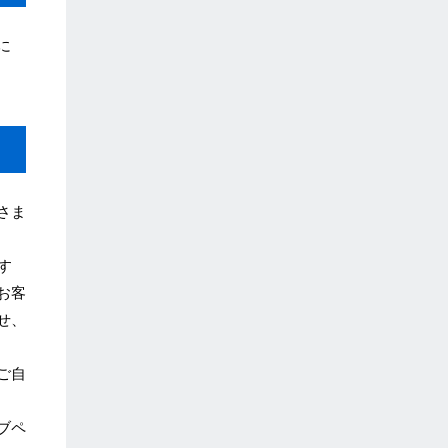
に
さま
す
お客
せ、
ご自
ブペ