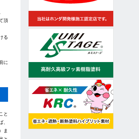
。
て頂
ける
前に
こと
ば、
）ま
当と