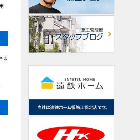
用
さま
。