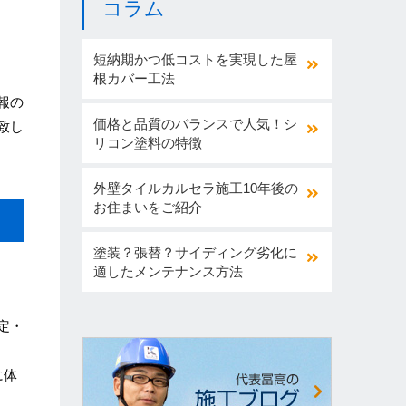
コラム
短納期かつ低コストを実現した屋
根カバー工法
報の
価格と品質のバランスで人気！シ
致し
リコン塗料の特徴
外壁タイルカルセラ施工10年後の
お住まいをご紹介
塗装？張替？サイディング劣化に
適したメンテナンス方法
定・
に体