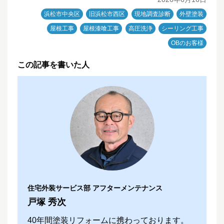
浜松市中央区
旧浜松市西区
現地調査診断
外壁塗装
屋根工事
屋根漆喰工事
高圧洗浄
シーリング工事
OBのお客様
この記事を書いた人
住宅外装サービス部 アフターメンテナンス
戸塚 秀次
40年間塗装リフォームに携わっております。