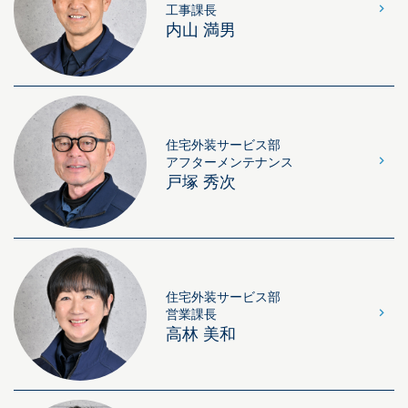
工事課長
内山 満男
住宅外装サービス部
アフターメンテナンス
戸塚 秀次
住宅外装サービス部
営業課長
高林 美和