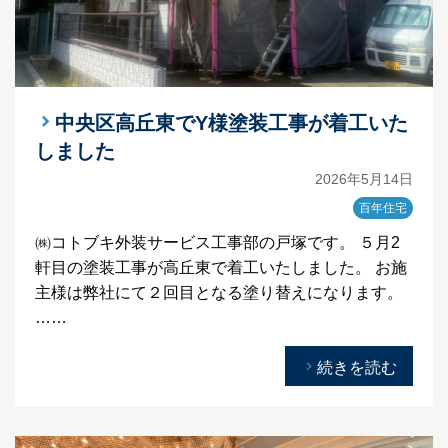
中央区高丘東でY様塗装工事が着工いた
しました
2026年5月14日
百年住宅
㈱コトブキ外装サービス工事部の戸塚です。 ５月2
軒目の塗装工事が高丘東で着工いたしました。 お施
主様は弊社にて２回目となる塗り替えになります。
……
続きを読む