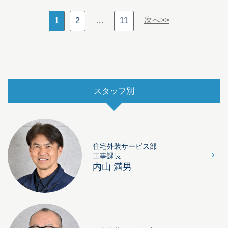
…
次へ>>
1
2
11
スタッフ別
住宅外装サービス部
工事課長
内山 満男