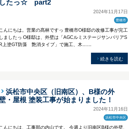
したっ☆ part2
2024年11月17日
豊橋市
こんにちは。営業の髙林ですっ 豊橋市O様邸の改修工事が完工
しましたっ O様邸は、外壁は「AGCルミステージサンバリアS
R上塗GT防藻 艶消タイプ」で施工、木……
続きを読む
浜松市中央区（旧南区）、B様の外
壁・屋根 塗装工事が始まりました！
2024年11月16日
浜松市中央区
こんにちは、工事部の内山です。 今週より旧南区B様の外壁、