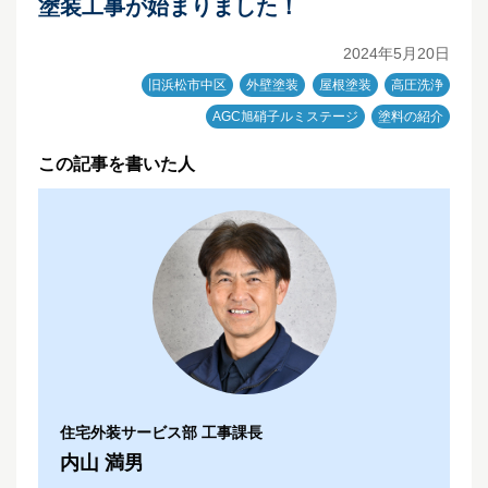
塗装工事が始まりました！
2024年5月20日
旧浜松市中区
外壁塗装
屋根塗装
高圧洗浄
AGC旭硝子ルミステージ
塗料の紹介
この記事を書いた人
住宅外装サービス部 工事課長
内山 満男